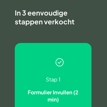
In 3 eenvoudige
stappen verkocht
Stap 1
Formulier Invullen (2
min)