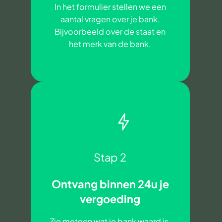
In het formulier stellen we een
aantal vragen over je bank.
Bijvoorbeeld over de staat en
het merk van de bank.
Stap 2
Ontvang binnen 24u je
vergoeding
Zie meteen wat je bank waard is.