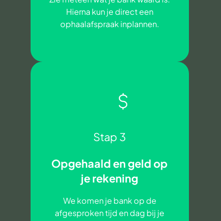
Hierna kun je direct een
ophaalafspraak inplannen.
Stap 3
Opgehaald en geld op
je rekening
We komen je bank op de
afgesproken tijd en dag bij je